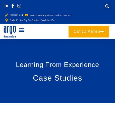
800 300 2746
comercial@argoalmacenadora.com.mx
Calle 21, Av. 3 y 5 - Centro, Córdoba, Ver.
Cotiza Ahora
Learning From Experience
Case Studies