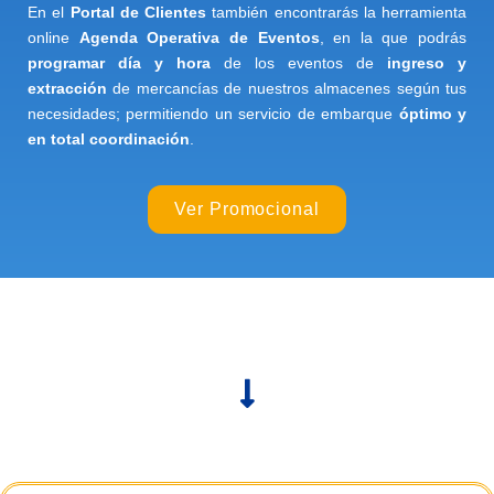
En el
Portal de Clientes
también encontrarás la herramienta
online
Agenda Operativa de Eventos
, en la que podrás
programar día y hora
de los eventos de
ingreso y
extracción
de mercancías de nuestros almacenes según tus
necesidades; permitiendo un servicio de embarque
óptimo y
en total coordinación
.
Ver Promocional