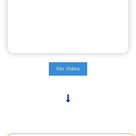
Óptimo
almacenaje, resguardo, conservación,
manejo, control y administración de mercancías
.
Ajustamos nuestros procesos logísticos al
requerimiento de nuestros clientes y diseñamos una
operación a la medida, procurando la total
coordinación y eficiencia en cada proyecto.
Ver Video