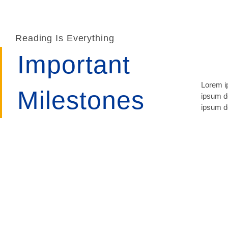
Reading Is Everything
Important
Lorem ip
lomiur o
Milestones
ipsum do
conetur
ipsum do