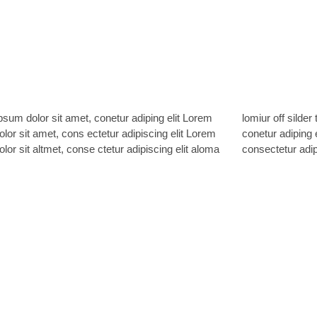
sum dolor sit amet, conetur adiping elit Lorem
ff silder tolos. Lorem ipsum dolor sitlor amet,
lor sit amet, cons ectetur adipiscing elit Lorem
 adiping elit Lorem ipsum dolor sit amet,
lor sit altmet, conse ctetur adipiscing elit aloma
consectetur adipi