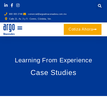
800 300 2746
comercial@argoalmacenadora.com.mx
Calle 21, Av. 3 y 5 - Centro, Córdoba, Ver.
Cotiza Ahora
Learning From Experience
Case Studies